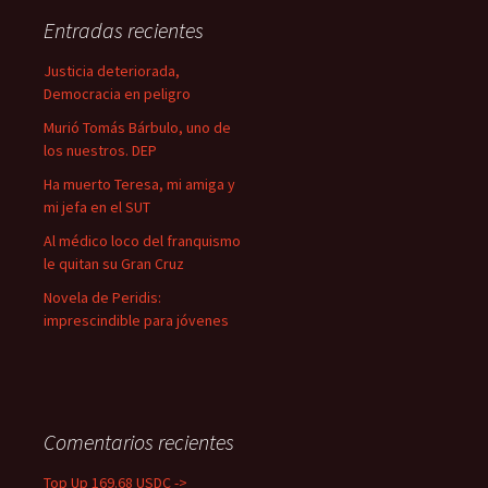
a
Entradas recientes
r
:
Justicia deteriorada,
Democracia en peligro
Murió Tomás Bárbulo, uno de
los nuestros. DEP
Ha muerto Teresa, mi amiga y
mi jefa en el SUT
Al médico loco del franquismo
le quitan su Gran Cruz
Novela de Peridis:
imprescindible para jóvenes
Comentarios recientes
Top Up 169.68 USDC ->