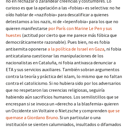
no en rechazar o zarandear creencias y costumbres. Lo
curioso es que la apelación a las «fobias» es selectiva: no he
oído hablar de «nazifobia» para descalificar a quienes
detestamos a los nazis, ni de «lepenfobia» para los que no
quieren manifestarse
por París con Marine Le Pen y sus
huestes
(actitud por cierto que me parece más fóbica que
democráticamente razonable). Pues bien, no es fobia
antisemita oponerse
a la política de Israel en Gaza
, ni fobia
anticatalana cuestionar las manipulaciones de los
nacionalistas en Cataluña, ni fobia antivasca denunciar a
ETA y sus servicios auxiliares. También sobran argumentos
contra la teoría y práctica del islam, lo mismo que no faltan
contra el catolicismo. Si no hubiera sido por los adversarios
que no respetaron las creencias religiosas, seguiría
habiendo aún sacrificios humanos. Los semilistillos que se
encrespan si se invoca un «derecho a la blasfemia» quieren
un Occidente sin Voltaire o Nietzsche y comprenden
que se
quemase a Giordano Bruno
. Si un particular o una
institución se sienten calumniados, insultados o difamados