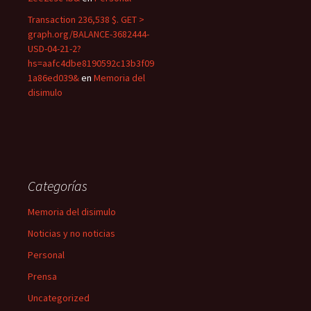
Transaction 236,538 $. GET >
graph.org/BALANCE-3682444-
USD-04-21-2?
hs=aafc4dbe8190592c13b3f09
1a86ed039&
en
Memoria del
disimulo
Categorías
Memoria del disimulo
Noticias y no noticias
Personal
Prensa
Uncategorized