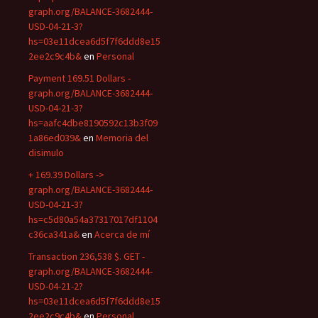
graph.org/BALANCE-3682444-
USD-04-21-3?
hs=03e11dcea6d5f7f6ddd8e15
2ee2c9c4b&
en
Personal
Payment 169.51 Dollars -
graph.org/BALANCE-3682444-
USD-04-21-3?
hs=aafc4dbe8190592c13b3f09
1a86ed039&
en
Memoria del
disimulo
+ 169.39 Dollars ->
graph.org/BALANCE-3682444-
USD-04-21-3?
hs=c5d80a54a37317017df1104
c36ca341a&
en
Acerca de mí
Transaction 236,538 $. GET -
graph.org/BALANCE-3682444-
USD-04-21-2?
hs=03e11dcea6d5f7f6ddd8e15
2ee2c9c4b&
en
Personal