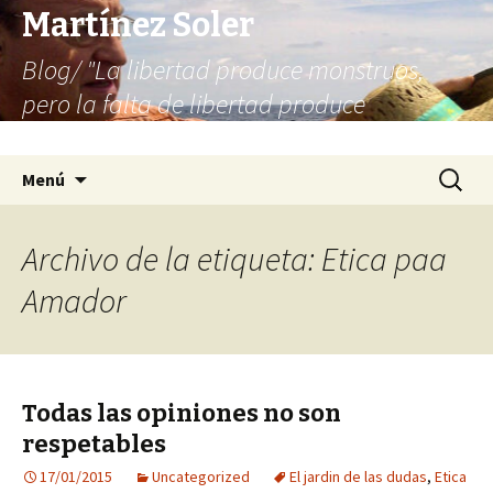
Martínez Soler
Blog/ "La libertad produce monstruos,
pero la falta de libertad produce
infinitamente más monstruos"
Saltar
Buscar:
Menú
al
contenido
Archivo de la etiqueta: Etica paa
Amador
Todas las opiniones no son
respetables
17/01/2015
Uncategorized
El jardin de las dudas
,
Etica