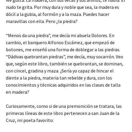
Me gusta. La madera, con sus vetas y sus anillos, te habla. El
nudo te grita. Por muy dura y noble que sea, la madera es
dócil a la gubia, al formón y a la maza. Puedes hacer
maravillas con ella. Pero ¿la piedra?
“Menos da una piedra”, me decía mi abuela Dolores. En
cambio, el banquero Alfonso Escámez, que empezó de
botones, me enseñó una forma de doblegar a las piedras.
“Dádivas quebrantan piedras”, me decía, muy socarrón. Veo
que, según este libro, también se quebrantan, se dominan,
con cincel, gradina y maza. ¿Sería yo capaz de hincar el
diente a la piedra, materia tan rebelde y dura, con los
conocimientos y técnicas adquiridos en las clases de talla
en madera?
Curiosamente, como si de una premonición se tratara, las
primeras líneas de este libro pertenecen a san Juan de la
Cruz, mi poeta favorito: