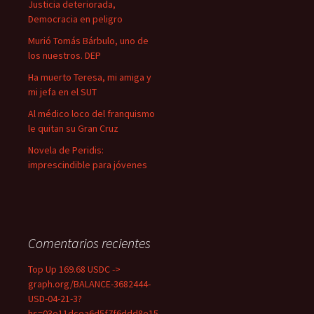
Justicia deteriorada,
Democracia en peligro
Murió Tomás Bárbulo, uno de
los nuestros. DEP
Ha muerto Teresa, mi amiga y
mi jefa en el SUT
Al médico loco del franquismo
le quitan su Gran Cruz
Novela de Peridis:
imprescindible para jóvenes
Comentarios recientes
Top Up 169.68 USDC ->
graph.org/BALANCE-3682444-
USD-04-21-3?
hs=03e11dcea6d5f7f6ddd8e15