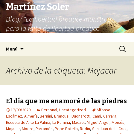
Martínez Soler
Blog/ "La libertad produce monstruos,
pero la falta de libertad produce
infinitamente más monstruos"
Saltar
Buscar:
Menú
al
contenido
Archivo de la etiqueta: Mojacar
El día que me enamoré de las piedras
17/09/2020
Personal
,
Uncategorized
Alfonso
Escámez
,
Almería
,
Bernini
,
Brancusi
,
Buonarotti
,
Cami
,
Carrara
,
Escuela de Arte La Palma
,
La Rumina
,
Macael
,
Miguel Angel
,
Moisés
,
Mojacar
,
Moore
,
Parramón
,
Pepe Botella
,
Rodin
,
San Juan de la Cruz
,