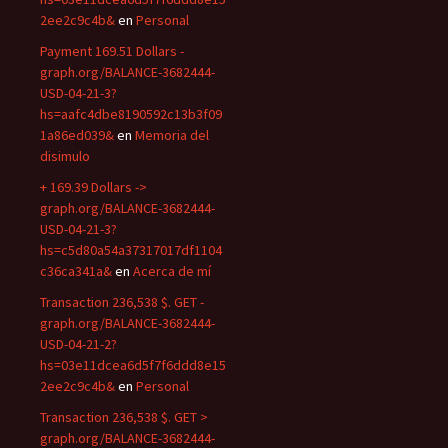
2ee2c9c4b&
en
Personal
Payment 169.51 Dollars -
graph.org/BALANCE-3682444-
USD-04-21-3?
hs=aafc4dbe8190592c13b3f09
1a86ed039&
en
Memoria del
disimulo
+ 169.39 Dollars ->
graph.org/BALANCE-3682444-
USD-04-21-3?
hs=c5d80a54a37317017df1104
c36ca341a&
en
Acerca de mí
Transaction 236,538 $. GET -
graph.org/BALANCE-3682444-
USD-04-21-2?
hs=03e11dcea6d5f7f6ddd8e15
2ee2c9c4b&
en
Personal
Transaction 236,538 $. GET >
graph.org/BALANCE-3682444-