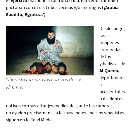
el
Ejército
mataban a toda una tribu. Para ello, también
pactaban con otras tribus vecinas y/o enemigas (
¿Arabia
Saudita, Egipto.
..?).
Desde luego,
las
imágenes
tremendas
de los
yihadistas de
Al Qaeda,
degollando
Yihadista muestra las cabezas de sus
a
víctimas.
occidentales
o disidentes
nativos con sus alfanjes medievales, ante las cámaras,
no ayudan precisamente a la causa palestina. Los yihadistas
siguen en la Edad Media.