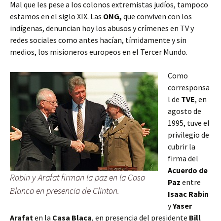
Mal que les pese a los colonos extremistas judíos, tampoco
estamos en el siglo XIX. Las
ONG,
que conviven con los
indígenas,
denuncian hoy los abusos y crímenes en TV y
redes sociales como antes hacían, tímidamente y sin
medios, los misioneros europeos en el Tercer Mundo.
Como
corresponsa
l de
TVE
, en
agosto de
1995, tuve el
privilegio de
cubrir la
firma del
Acuerdo de
Rabin y Arafat firman la paz en la Casa
Paz
entre
Blanca en presencia de Clinton.
Isaac Rabin
y
Yaser
Arafat
en la
Casa Blaca
, en presencia del presidente
Bill