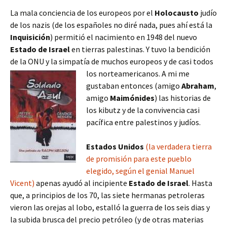
La mala conciencia de los europeos por el
Holocausto
judío
de los nazis (de los españoles no diré nada, pues ahí está la
Inquisición
) permitió el nacimiento en 1948 del nuevo
Estado de Israel
en tierras palestinas. Y tuvo la bendición
de la ONU y la simpatía de muchos europeos y de casi todos
los norteamericanos.
A mi me
gustaban entonces (amigo
Abraham
,
amigo
Maimónides
) las historias de
los kibutz y de la convivencia casi
pacífica entre palestinos y judíos.
Estados Unidos
(la verdadera tierra
de promisión para este pueblo
elegido, según el genial Manuel
Vicent)
apenas ayudó al incipiente
Estado de Israel
. Hasta
que, a principios de los 70, las siete hermanas petroleras
vieron las orejas al lobo, estalló la guerra de los seis dias y
la subida brusca del precio petróleo (y de otras materias