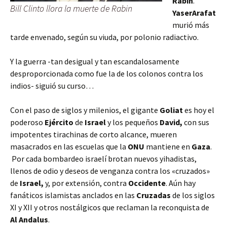
Rabin
.
Bill Clinto llora la muerte de Rabin
Yaser
Arafat
murió más
tarde envenado, según su viuda, por polonio radiactivo.
Y la guerra -tan desigual y tan escandalosamente
desproporcionada como fue la de los colonos contra los
indios- siguió su curso…
Con el paso de siglos y milenios, el gigante
Goliat
es hoy el
poderoso
Ejército
de
Israel
y los pequeños
David,
con sus
impotentes tirachinas de corto alcance,
mueren
masacrados en las escuelas que la
ONU
mantiene en
Gaza
.
Por cada bombardeo israelí brotan nuevos yihadistas,
llenos de odio y deseos de venganza contra los «cruzados»
de
Israel,
y, por extensión, contra
Occidente
. Aún hay
fanáticos islamistas anclados en las
Cruzadas
de los siglos
XI y XII y otros nostálgicos que reclaman la reconquista de
Al Andalus
.