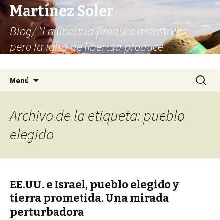
Martínez Soler
Blog/ "La libertad produce monstruos,
pero la falta de libertad produce
infinitamente más monstruos"
Saltar
Buscar:
Menú
al
contenido
Archivo de la etiqueta: pueblo
elegido
EE.UU. e Israel, pueblo elegido y
tierra prometida. Una mirada
perturbadora