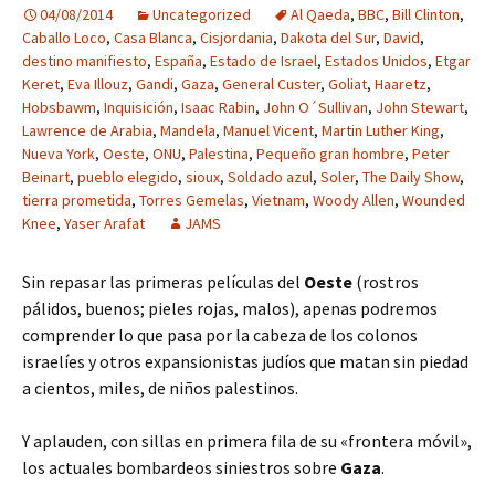
04/08/2014
Uncategorized
Al Qaeda
,
BBC
,
Bill Clinton
,
Caballo Loco
,
Casa Blanca
,
Cisjordania
,
Dakota del Sur
,
David
,
destino manifiesto
,
España
,
Estado de Israel
,
Estados Unidos
,
Etgar
Keret
,
Eva Illouz
,
Gandi
,
Gaza
,
General Custer
,
Goliat
,
Haaretz
,
Hobsbawm
,
Inquisición
,
Isaac Rabin
,
John O´Sullivan
,
John Stewart
,
Lawrence de Arabia
,
Mandela
,
Manuel Vicent
,
Martin Luther King
,
Nueva York
,
Oeste
,
ONU
,
Palestina
,
Pequeño gran hombre
,
Peter
Beinart
,
pueblo elegido
,
sioux
,
Soldado azul
,
Soler
,
The Daily Show
,
tierra prometida
,
Torres Gemelas
,
Vietnam
,
Woody Allen
,
Wounded
Knee
,
Yaser Arafat
JAMS
Sin repasar las primeras películas del
Oeste
(rostros
pálidos, buenos; pieles rojas, malos), apenas podremos
comprender lo que pasa por la cabeza de los colonos
israelíes y otros expansionistas judíos que matan sin piedad
a cientos, miles, de niños palestinos.
Y aplauden, con sillas en primera fila de su «frontera móvil»,
los actuales bombardeos siniestros sobre
Gaza
.