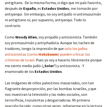
antigitano. De la misma forma, si digo que mi país favorito,
después de
España
, es
Estados Unidos
, me tomarán por
antiyanqui. Sin embargo, no soy antijudío ni antimusulmán
ni antigitano ni, por supuesto, antiyanqui. Todo lo
contrario.
Como
Woody Allen
, soy projudío y antisionista. También
soy promusulmán y antiyihadista. Aunque les tachen de
traidores, tengo la impresión de que
solo los judíos
antisionistas (como
Hobsbawm
) pueden criticar los
crímenes de Israel
. Pues yo voy a hacerlo libremente porque
me siento medio judío (¿
Soler
?) y antisionista. Y
enamorado de los
Estados Unidos
.
Las imágenes de niños palestinos masacrados, con tan
flagrante desporporción, por las bombas israelíes, y que
nos muestran la televisión y las redes sociales, son
terroríficas, truculentas y desgarradoras. Mi primera
reacción ha sido, como otras veces, refugiarme en la lectura