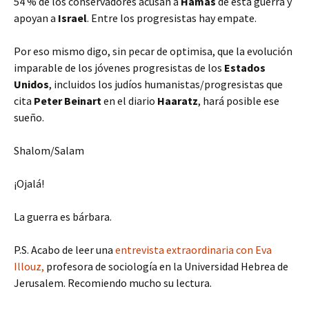
54 % de los conservadores acusan a
Hamas
de esta guerra y
apoyan a
Israel
. Entre los progresistas hay empate.
Por eso mismo digo, sin pecar de optimisa, que la evolución
imparable de los jóvenes progresistas de los
Estados
Unidos
, incluidos los judíos humanistas/progresistas que
cita
Peter Beinart
en el diario
Haaratz
, hará posible ese
sueño.
Shalom/Salam
¡Ojalá!
La guerra es bárbara.
P.S. Acabo de leer una
entrevista extraordinaria con Eva
Illouz,
profesora de sociología en la Universidad Hebrea de
Jerusalem. Recomiendo mucho su lectura.