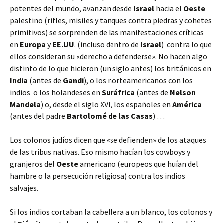
potentes del mundo, avanzan desde
Israel
hacia el
Oeste
palestino (rifles, misiles y tanques contra piedras y cohetes
primitivos) se sorprenden de las manifestaciones críticas
en
Europa
y
EE.UU
. (incluso dentro de
Israel
) contra lo que
ellos consideran su «derecho a defenderse». No hacen algo
distinto de lo que hicieron (un siglo antes) los británicos en
India
(antes de
Gandi
), o los norteamericanos con los
indios o los holandeses en
Suráfrica
(antes de
Nelson
Mandela
) o, desde el siglo XVI, los españoles en
América
(antes del padre
Bartolomé de las Casas
) …
Los colonos judíos dicen que «se defienden» de los ataques
de las tribus nativas. Eso mismo hacían los cowboys y
granjeros del
Oeste
americano (europeos que huían del
hambre o la persecución religiosa) contra los indios
salvajes.
Si los indios cortaban la cabellera a un blanco, los colonos y