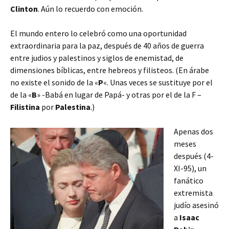
Clinton
. Aún lo recuerdo con emoción.
El mundo entero lo celebró como una oportunidad
extraordinaria para la paz, después de 40 años de guerra
entre judios y palestinos y siglos de enemistad, de
dimensiones bíblicas, entre hebreos y filisteos. (En árabe
no existe el sonido de la «
P
«. Unas veces se sustituye por el
de la «
B
» -Babá en lugar de Papá- y otras por el de la F –
Filistina
por
Palestina
.)
Apenas dos
meses
después (4-
XI-95), un
fanático
extremista
judío asesinó
a
Isaac