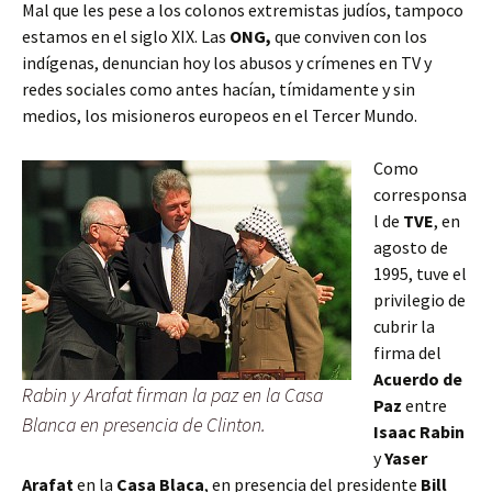
Mal que les pese a los colonos extremistas judíos, tampoco
estamos en el siglo XIX. Las
ONG,
que conviven con los
indígenas,
denuncian hoy los abusos y crímenes en TV y
redes sociales como antes hacían, tímidamente y sin
medios, los misioneros europeos en el Tercer Mundo.
Como
corresponsa
l de
TVE
, en
agosto de
1995, tuve el
privilegio de
cubrir la
firma del
Acuerdo de
Rabin y Arafat firman la paz en la Casa
Paz
entre
Blanca en presencia de Clinton.
Isaac Rabin
y
Yaser
Arafat
en la
Casa Blaca
, en presencia del presidente
Bill