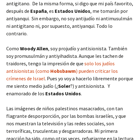
antigitano. De la misma forma, si digo que mi país favorito,
después de
España
, es
Estados Unidos
, me tomarán por
antiyanqui. Sin embargo, no soy antijudío ni antimusulmán
ni antigitano ni, por supuesto, antiyanqui. Todo lo
contrario.
Como
Woody Allen
, soy projudío y antisionista. También
soy promusulmán y antiyihadista. Aunque les tachen de
traidores, tengo la impresión de que
solo los judíos
antisionistas (como
Hobsbawm
) pueden criticar los
crímenes de Israel
. Pues yo voy a hacerlo libremente porque
me siento medio judío (¿
Soler
?) y antisionista. Y
enamorado de los
Estados Unidos
.
Las imágenes de niños palestinos masacrados, con tan
flagrante desporporción, por las bombas israelíes, y que
nos muestran la televisión y las redes sociales, son
terroríficas, truculentas y desgarradoras. Mi primera
reacción ha sido, como otras veces, refugiarme en la lectura