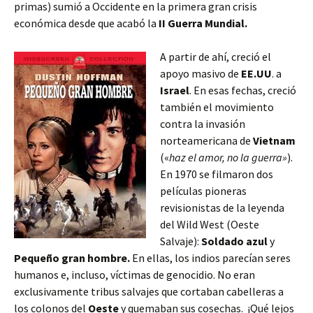
primas) sumió a Occidente en la primera gran crisis
económica desde que acabó la
II Guerra Mundial.
A partir de ahí, creció el
apoyo masivo de
EE.UU
. a
Israel
. En esas fechas, creció
también el movimiento
contra la invasión
norteamericana de
Vietnam
(«
haz el amor, no la guerra»
).
En 1970 se filmaron dos
películas pioneras
revisionistas de la leyenda
del Wild West (Oeste
Salvaje):
Soldado azul
y
Pequeño gran hombre.
En ellas, los indios parecían seres
humanos e, incluso, víctimas de genocidio. No eran
exclusivamente tribus salvajes que cortaban cabelleras a
los colonos del
Oeste
y quemaban sus cosechas.
¡Qué lejos