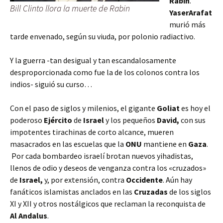
Rabin
.
Bill Clinto llora la muerte de Rabin
Yaser
Arafat
murió más
tarde envenado, según su viuda, por polonio radiactivo.
Y la guerra -tan desigual y tan escandalosamente
desproporcionada como fue la de los colonos contra los
indios- siguió su curso…
Con el paso de siglos y milenios, el gigante
Goliat
es hoy el
poderoso
Ejército
de
Israel
y los pequeños
David,
con sus
impotentes tirachinas de corto alcance,
mueren
masacrados en las escuelas que la
ONU
mantiene en
Gaza
.
Por cada bombardeo israelí brotan nuevos yihadistas,
llenos de odio y deseos de venganza contra los «cruzados»
de
Israel,
y, por extensión, contra
Occidente
. Aún hay
fanáticos islamistas anclados en las
Cruzadas
de los siglos
XI y XII y otros nostálgicos que reclaman la reconquista de
Al Andalus
.