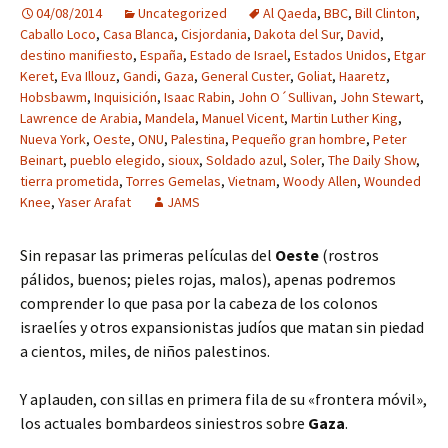
04/08/2014
Uncategorized
Al Qaeda
,
BBC
,
Bill Clinton
,
Caballo Loco
,
Casa Blanca
,
Cisjordania
,
Dakota del Sur
,
David
,
destino manifiesto
,
España
,
Estado de Israel
,
Estados Unidos
,
Etgar
Keret
,
Eva Illouz
,
Gandi
,
Gaza
,
General Custer
,
Goliat
,
Haaretz
,
Hobsbawm
,
Inquisición
,
Isaac Rabin
,
John O´Sullivan
,
John Stewart
,
Lawrence de Arabia
,
Mandela
,
Manuel Vicent
,
Martin Luther King
,
Nueva York
,
Oeste
,
ONU
,
Palestina
,
Pequeño gran hombre
,
Peter
Beinart
,
pueblo elegido
,
sioux
,
Soldado azul
,
Soler
,
The Daily Show
,
tierra prometida
,
Torres Gemelas
,
Vietnam
,
Woody Allen
,
Wounded
Knee
,
Yaser Arafat
JAMS
Sin repasar las primeras películas del
Oeste
(rostros
pálidos, buenos; pieles rojas, malos), apenas podremos
comprender lo que pasa por la cabeza de los colonos
israelíes y otros expansionistas judíos que matan sin piedad
a cientos, miles, de niños palestinos.
Y aplauden, con sillas en primera fila de su «frontera móvil»,
los actuales bombardeos siniestros sobre
Gaza
.