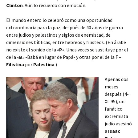
Clinton
. Aún lo recuerdo con emoción.
El mundo entero lo celebró como una oportunidad
extraordinaria para la paz, después de 40 años de guerra
entre judios y palestinos y siglos de enemistad, de
dimensiones bíblicas, entre hebreos y filisteos. (En árabe
no existe el sonido de la «
P
«. Unas veces se sustituye por el
de la «
B
» -Babá en lugar de Papá- y otras por el de la F –
Filistina
por
Palestina
.)
Apenas dos
meses
después (4-
XI-95), un
fanático
extremista
judío asesinó
a
Isaac