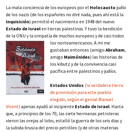
La mala conciencia de los europeos por el
Holocausto
judío
de los nazis (de los españoles no diré nada, pues ahí está la
Inquisición
) permitió el nacimiento en 1948 del nuevo
Estado de Israel
en tierras palestinas. Y tuvo la bendición
de la ONU y la simpatía de muchos europeos y de casi todos
los norteamericanos.
A mi me
gustaban entonces (amigo
Abraham
,
amigo
Maimónides
) las historias de
los kibutz y de la convivencia casi
pacífica entre palestinos y judíos.
Estados Unidos
(la verdadera tierra
de promisión para este pueblo
elegido, según el genial Manuel
Vicent)
apenas ayudó al incipiente
Estado de Israel
. Hasta
que, a principios de los 70, las siete hermanas petroleras
vieron las orejas al lobo, estalló la guerra de los seis dias y
la subida brusca del precio petróleo (y de otras materias