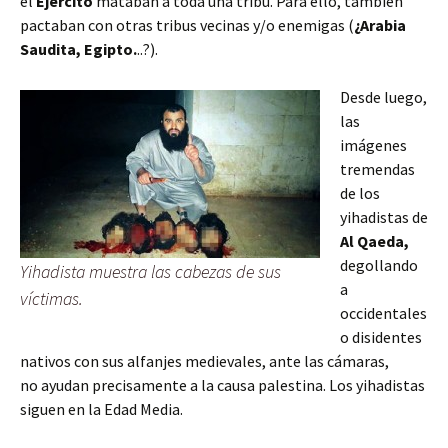
el
Ejército
mataban a toda una tribu. Para ello, también
pactaban con otras tribus vecinas y/o enemigas (
¿Arabia
Saudita, Egipto.
..?).
Desde luego,
las
imágenes
tremendas
de los
yihadistas de
Al Qaeda,
degollando
Yihadista muestra las cabezas de sus
a
víctimas.
occidentales
o disidentes
nativos con sus alfanjes medievales, ante las cámaras,
no ayudan precisamente a la causa palestina. Los yihadistas
siguen en la Edad Media.