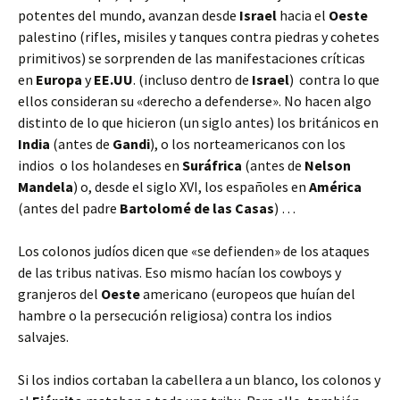
potentes del mundo, avanzan desde
Israel
hacia el
Oeste
palestino (rifles, misiles y tanques contra piedras y cohetes
primitivos) se sorprenden de las manifestaciones críticas
en
Europa
y
EE.UU
. (incluso dentro de
Israel
) contra lo que
ellos consideran su «derecho a defenderse». No hacen algo
distinto de lo que hicieron (un siglo antes) los británicos en
India
(antes de
Gandi
), o los norteamericanos con los
indios o los holandeses en
Suráfrica
(antes de
Nelson
Mandela
) o, desde el siglo XVI, los españoles en
América
(antes del padre
Bartolomé de las Casas
) …
Los colonos judíos dicen que «se defienden» de los ataques
de las tribus nativas. Eso mismo hacían los cowboys y
granjeros del
Oeste
americano (europeos que huían del
hambre o la persecución religiosa) contra los indios
salvajes.
Si los indios cortaban la cabellera a un blanco, los colonos y