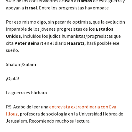
54 % de los conservadores acusan a
Hamas
de esta guerra y
apoyan a
Israel
. Entre los progresistas hay empate.
Por eso mismo digo, sin pecar de optimisa, que la evolución
imparable de los jóvenes progresistas de los
Estados
Unidos
, incluidos los judíos humanistas/progresistas que
cita
Peter Beinart
en el diario
Haaratz
, hará posible ese
sueño.
Shalom/Salam
¡Ojalá!
La guerra es bárbara.
P.S. Acabo de leer una
entrevista extraordinaria con Eva
Illouz,
profesora de sociología en la Universidad Hebrea de
Jerusalem. Recomiendo mucho su lectura.