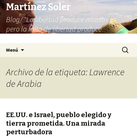
Martínez Soler
Blog/ "La libertad produce monstruos,
pero la falta de libertad produce
infinitamente más monstruos"
Saltar
Buscar:
Menú
al
contenido
Archivo de la etiqueta: Lawrence
de Arabia
EE.UU. e Israel, pueblo elegido y
tierra prometida. Una mirada
perturbadora