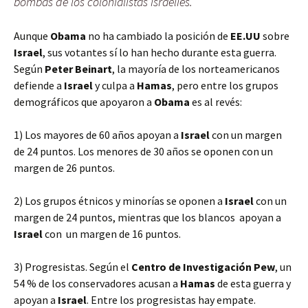
bombas de los colonialistas israelíes.
Aunque
Obama
no ha cambiado la posición de
EE.UU
sobre
Israel
, sus votantes sí lo han hecho durante esta guerra.
Según
Peter Beinart
, la mayoría de los norteamericanos
defiende a
Israel
y culpa a
Hamas
, pero entre los grupos
demográficos que apoyaron a
Obama
es al revés:
1) Los mayores de 60 años apoyan a
Israel
con un margen
de 24 puntos. Los menores de 30 años se oponen con un
margen de 26 puntos.
2) Los grupos étnicos y minorías se oponen a
Israel
con un
margen de 24 puntos, mientras que los blancos apoyan a
Israel
con un margen de 16 puntos.
3) Progresistas. Según el
Centro de Investigación Pew
, un
54 % de los conservadores acusan a
Hamas
de esta guerra y
apoyan a
Israel
. Entre los progresistas hay empate.