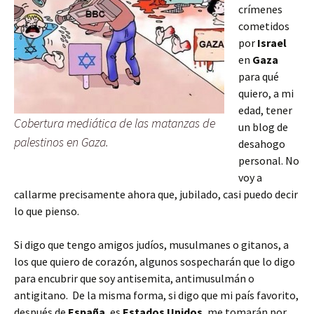
crímenes
cometidos
por
Israel
en
Gaza
para qué
quiero, a mi
edad, tener
Cobertura mediática de las matanzas de
un blog de
palestinos en Gaza.
desahogo
personal. No
voy a
callarme precisamente ahora que, jubilado, casi puedo decir
lo que pienso.
Si digo que tengo amigos judíos, musulmanes o gitanos, a
los que quiero de corazón, algunos sospecharán que lo digo
para encubrir que soy antisemita, antimusulmán o
antigitano. De la misma forma, si digo que mi país favorito,
después de
España
, es
Estados Unidos
, me tomarán por