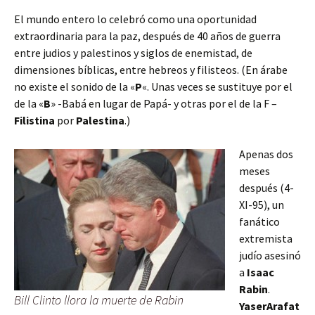
El mundo entero lo celebró como una oportunidad
extraordinaria para la paz, después de 40 años de guerra
entre judios y palestinos y siglos de enemistad, de
dimensiones bíblicas, entre hebreos y filisteos. (En árabe
no existe el sonido de la «
P
«. Unas veces se sustituye por el
de la «
B
» -Babá en lugar de Papá- y otras por el de la F –
Filistina
por
Palestina
.)
Apenas dos
meses
después (4-
XI-95), un
fanático
extremista
judío asesinó
a
Isaac
Rabin
.
Bill Clinto llora la muerte de Rabin
Yaser
Arafat