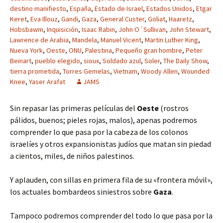
destino manifiesto
,
España
,
Estado de Israel
,
Estados Unidos
,
Etgar
Keret
,
Eva Illouz
,
Gandi
,
Gaza
,
General Custer
,
Goliat
,
Haaretz
,
Hobsbawm
,
Inquisición
,
Isaac Rabin
,
John O´Sullivan
,
John Stewart
,
Lawrence de Arabia
,
Mandela
,
Manuel Vicent
,
Martin Luther King
,
Nueva York
,
Oeste
,
ONU
,
Palestina
,
Pequeño gran hombre
,
Peter
Beinart
,
pueblo elegido
,
sioux
,
Soldado azul
,
Soler
,
The Daily Show
,
tierra prometida
,
Torres Gemelas
,
Vietnam
,
Woody Allen
,
Wounded
Knee
,
Yaser Arafat
JAMS
Sin repasar las primeras películas del
Oeste
(rostros
pálidos, buenos; pieles rojas, malos), apenas podremos
comprender lo que pasa por la cabeza de los colonos
israelíes y otros expansionistas judíos que matan sin piedad
a cientos, miles, de niños palestinos.
Y aplauden, con sillas en primera fila de su «frontera móvil»,
los actuales bombardeos siniestros sobre
Gaza
.
Tampoco podremos comprender del todo lo que pasa por la