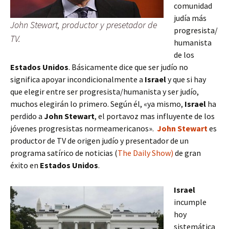
comunidad
judía más
John Stewart, productor y presetador de
progresista/
TV.
humanista
de los
Estados Unidos
.
Básicamente dice que ser judío no
significa apoyar incondicionalmente a
Israel
y que si hay
que elegir entre ser progresista/humanista y ser judío,
muchos elegirán lo primero.
Según él, «ya mismo,
Israel
ha
perdido a
John Stewart
, el portavoz mas influyente de los
jóvenes progresistas normeamericanos».
John Stewart
es
productor de TV de origen judío y presentador de un
programa satírico de noticias (
The Daily Show)
de gran
éxito en
Estados Unidos
.
Israel
incumple
hoy
sistemática