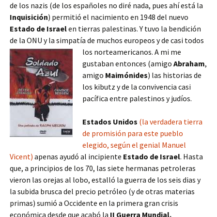
de los nazis (de los españoles no diré nada, pues ahí está la
Inquisición
) permitió el nacimiento en 1948 del nuevo
Estado de Israel
en tierras palestinas. Y tuvo la bendición
de la ONU y la simpatía de muchos europeos y de casi todos
los norteamericanos.
A mi me
gustaban entonces (amigo
Abraham
,
amigo
Maimónides
) las historias de
los kibutz y de la convivencia casi
pacífica entre palestinos y judíos.
Estados Unidos
(la verdadera tierra
de promisión para este pueblo
elegido, según el genial Manuel
Vicent)
apenas ayudó al incipiente
Estado de Israel
. Hasta
que, a principios de los 70, las siete hermanas petroleras
vieron las orejas al lobo, estalló la guerra de los seis dias y
la subida brusca del precio petróleo (y de otras materias
primas) sumió a Occidente en la primera gran crisis
económica desde que acabó la
II Guerra Mundial.