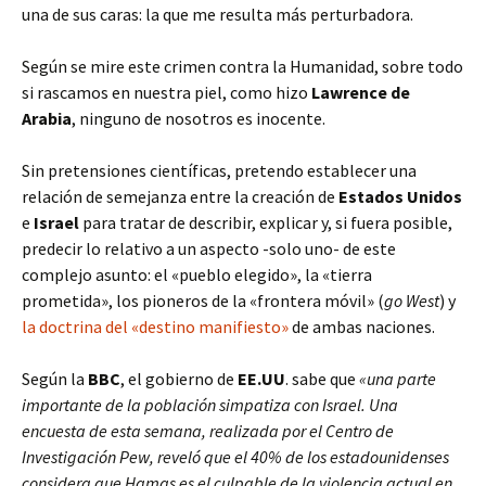
una de sus caras: la que me resulta más perturbadora.
Según se mire este crimen contra la Humanidad, sobre todo
si rascamos en nuestra piel, como hizo
Lawrence de
Arabia
, ninguno de nosotros es inocente.
Sin pretensiones científicas, pretendo establecer una
relación de semejanza entre la creación de
Estados Unidos
e
Israel
para tratar de describir, explicar y, si fuera posible,
predecir lo relativo a un aspecto -solo uno- de este
complejo asunto: el «pueblo elegido», la «tierra
prometida», los pioneros de la «frontera móvil» (
go West
) y
la doctrina del «destino manifiesto»
de ambas naciones.
Según la
BBC
, el gobierno de
EE.UU
. sabe que
«una parte
importante de la población simpatiza con Israel. Una
encuesta de esta semana, realizada por el Centro de
Investigación Pew, reveló que el 40% de los estadounidenses
considera que Hamas es el culpable de la violencia actual en