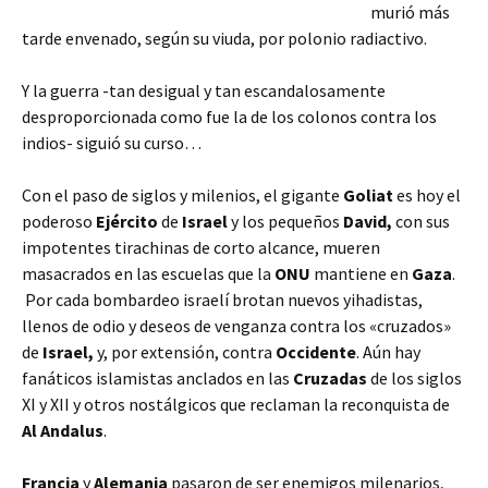
murió más
tarde envenado, según su viuda, por polonio radiactivo.
Y la guerra -tan desigual y tan escandalosamente
desproporcionada como fue la de los colonos contra los
indios- siguió su curso…
Con el paso de siglos y milenios, el gigante
Goliat
es hoy el
poderoso
Ejército
de
Israel
y los pequeños
David,
con sus
impotentes tirachinas de corto alcance,
mueren
masacrados en las escuelas que la
ONU
mantiene en
Gaza
.
Por cada bombardeo israelí brotan nuevos yihadistas,
llenos de odio y deseos de venganza contra los «cruzados»
de
Israel,
y, por extensión, contra
Occidente
. Aún hay
fanáticos islamistas anclados en las
Cruzadas
de los siglos
XI y XII y otros nostálgicos que reclaman la reconquista de
Al Andalus
.
Francia
y
Alemania
pasaron de ser enemigos milenarios,