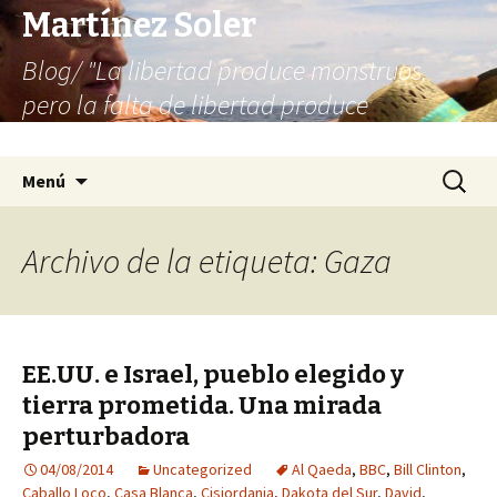
Martínez Soler
Blog/ "La libertad produce monstruos,
pero la falta de libertad produce
infinitamente más monstruos"
Saltar
Buscar:
Menú
al
contenido
Archivo de la etiqueta: Gaza
EE.UU. e Israel, pueblo elegido y
tierra prometida. Una mirada
perturbadora
04/08/2014
Uncategorized
Al Qaeda
,
BBC
,
Bill Clinton
,
Caballo Loco
,
Casa Blanca
,
Cisjordania
,
Dakota del Sur
,
David
,