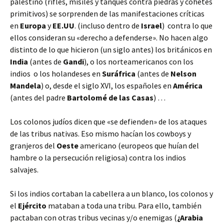
palestino (rifles, misiles y tanques contra piedras y cohetes
primitivos) se sorprenden de las manifestaciones críticas
en
Europa
y
EE.UU
. (incluso dentro de
Israel
) contra lo que
ellos consideran su «derecho a defenderse». No hacen algo
distinto de lo que hicieron (un siglo antes) los británicos en
India
(antes de
Gandi
), o los norteamericanos con los
indios o los holandeses en
Suráfrica
(antes de
Nelson
Mandela
) o, desde el siglo XVI, los españoles en
América
(antes del padre
Bartolomé de las Casas
) …
Los colonos judíos dicen que «se defienden» de los ataques
de las tribus nativas. Eso mismo hacían los cowboys y
granjeros del
Oeste
americano (europeos que huían del
hambre o la persecución religiosa) contra los indios
salvajes.
Si los indios cortaban la cabellera a un blanco, los colonos y
el
Ejército
mataban a toda una tribu. Para ello, también
pactaban con otras tribus vecinas y/o enemigas (
¿Arabia