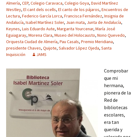
Almería
,
CEP
,
Colegio Caravaca
,
Colegio Goya
,
David Martínez
Westley
,
El cant dels ocells
,
El canto de los pájaros
,
Encuentros de
Lectura
,
Federico García Lorca
,
Francisca Fernández
,
Insignia de
Andalucía
,
Isabel Martínez Soler
,
Juan mata
,
Junta de Andalucía
,
Keynes
,
Luis Eduardo Aute
,
Margarita Yourcenar
,
María José
Eguiagaray
,
Morena Clara
,
Museo del Holocausto
,
Nono Quevedo
,
Orquesta Ciudad de Almería
,
Pau Casals
,
Premio Meridiana
,
presidente Chaves
,
Quijote
,
Salvador López Ojeda
,
Santa
Inquisición
JAMS
Comprobar
que mi
hermana,
pionera de la
Red de
bibliotecas
escolares,
era tan
querida y
valorada por