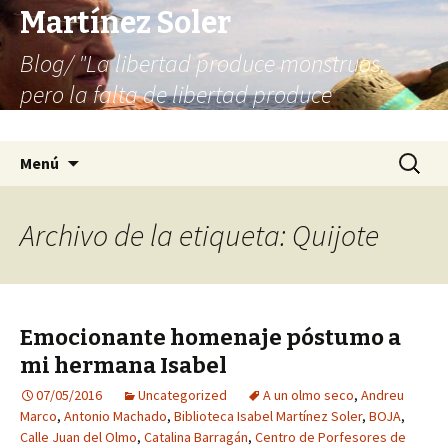
Martínez Soler
Blog/ "La libertad produce monstruos,
pero la falta de libertad produce
infinitamente más monstruos"
Saltar
Buscar:
Menú
al
contenido
Archivo de la etiqueta: Quijote
Emocionante homenaje póstumo a
mi hermana Isabel
07/05/2016
Uncategorized
A un olmo seco
,
Andreu
Marco
,
Antonio Machado
,
Biblioteca Isabel Martínez Soler
,
BOJA
,
Calle Juan del Olmo
,
Catalina Barragán
,
Centro de Porfesores de