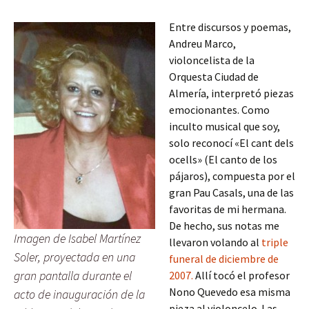
Entre discursos y poemas,
Andreu Marco,
violoncelista de la
Orquesta Ciudad de
Almería, interpretó piezas
emocionantes. Como
inculto musical que soy,
solo reconocí «El cant dels
ocells» (El canto de los
pájaros), compuesta por el
gran Pau Casals, una de las
favoritas de mi hermana.
De hecho, sus notas me
Imagen de Isabel Martínez
llevaron volando al
triple
Soler, proyectada en una
funeral de diciembre de
gran pantalla durante el
2007.
Allí tocó el profesor
Nono Quevedo esa misma
acto de inauguración de la
pieza al violoncelo. Las