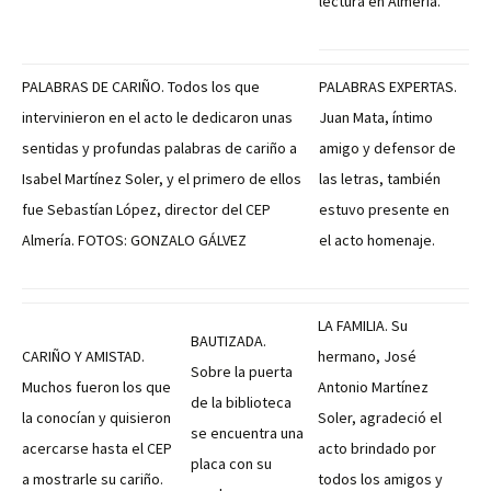
lectura en Almería.
PALABRAS DE CARIÑO. Todos los que
PALABRAS EXPERTAS.
intervinieron en el acto le dedicaron unas
Juan Mata, íntimo
sentidas y profundas palabras de cariño a
amigo y defensor de
Isabel Martínez Soler, y el primero de ellos
las letras, también
fue Sebastían López, director del CEP
estuvo presente en
Almería. FOTOS: GONZALO GÁLVEZ
el acto homenaje.
LA FAMILIA. Su
BAUTIZADA.
CARIÑO Y AMISTAD.
hermano, José
Sobre la puerta
Muchos fueron los que
Antonio Martínez
de la biblioteca
la conocían y quisieron
Soler, agradeció el
se encuentra una
acercarse hasta el CEP
acto brindado por
placa con su
a mostrarle su cariño.
todos los amigos y