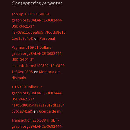
Comentarios recientes
Top Up 169.68 USDC ->
graph.org/BALANCE-3682444-
USD-04-21-3?
hs=03e11dcea6d5f7f6ddd8e15
2ee2c9c4b&
en
Personal
Payment 169.51 Dollars -
graph.org/BALANCE-3682444-
USD-04-21-3?
hs=aafc4dbe8190592c13b3f09
1a86ed039&
en
Memoria del
disimulo
+ 169.39 Dollars ->
graph.org/BALANCE-3682444-
USD-04-21-3?
hs=c5d80a54a37317017df1104
c36ca341a&
en
Acerca de mí
Transaction 236,538 $. GET -
graph.org/BALANCE-3682444-