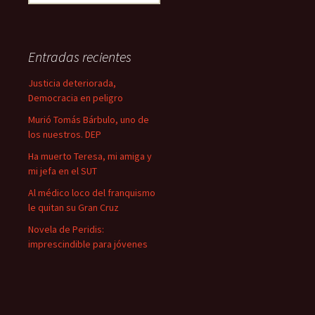
u
s
c
a
Entradas recientes
r
:
Justicia deteriorada,
Democracia en peligro
Murió Tomás Bárbulo, uno de
los nuestros. DEP
Ha muerto Teresa, mi amiga y
mi jefa en el SUT
Al médico loco del franquismo
le quitan su Gran Cruz
Novela de Peridis:
imprescindible para jóvenes