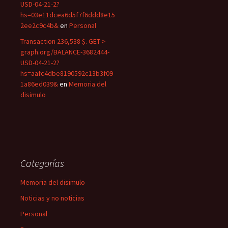
USD-04-21-2?
hs=03e11dcea6d5f7f6ddd8e15
2ee2c9c4b&
en
Personal
Transaction 236,538 $. GET >
graph.org/BALANCE-3682444-
USD-04-21-2?
hs=aafc4dbe8190592c13b3f09
1a86ed039&
en
Memoria del
disimulo
Categorías
Memoria del disimulo
Noticias y no noticias
Personal