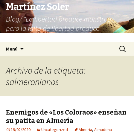
Martínez Soler
Blog/ "La libertad produce monstruos,
pero la falta de libertad produce
infinitamente más monstruos"
Saltar
Buscar:
Menú
al
contenido
Archivo de la etiqueta:
salmeronianos
Enemigos de «Los Coloraos» enseñan
su patita en Almería
19/02/2020
Uncategorized
Almería
,
Almudena