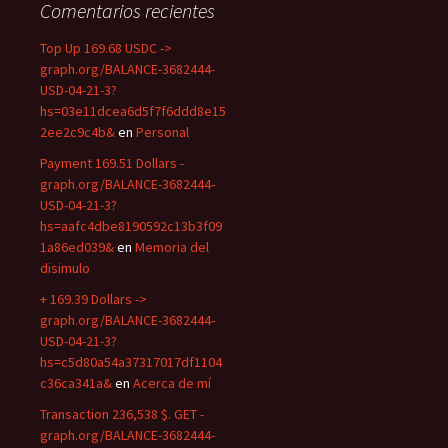
Comentarios recientes
Top Up 169.68 USDC ->
graph.org/BALANCE-3682444-
USD-04-21-3?
hs=03e11dcea6d5f7f6ddd8e15
2ee2c9c4b&
en
Personal
Payment 169.51 Dollars -
graph.org/BALANCE-3682444-
USD-04-21-3?
hs=aafc4dbe8190592c13b3f09
1a86ed039&
en
Memoria del
disimulo
+ 169.39 Dollars ->
graph.org/BALANCE-3682444-
USD-04-21-3?
hs=c5d80a54a37317017df1104
c36ca341a&
en
Acerca de mí
Transaction 236,538 $. GET -
graph.org/BALANCE-3682444-