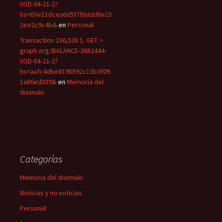
USD-04-21-2?
hs=03e11dcea6d5f7f6ddd8e15
2ee2c9c4b&
en
Personal
Transaction 236,538 $. GET >
graph.org/BALANCE-3682444-
USD-04-21-2?
hs=aafc4dbe8190592c13b3f09
1a86ed039&
en
Memoria del
disimulo
Categorías
Memoria del disimulo
Noticias y no noticias
Personal