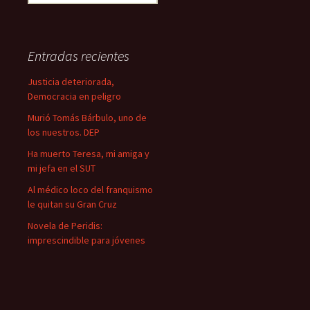
u
s
c
a
Entradas recientes
r
:
Justicia deteriorada,
Democracia en peligro
Murió Tomás Bárbulo, uno de
los nuestros. DEP
Ha muerto Teresa, mi amiga y
mi jefa en el SUT
Al médico loco del franquismo
le quitan su Gran Cruz
Novela de Peridis:
imprescindible para jóvenes