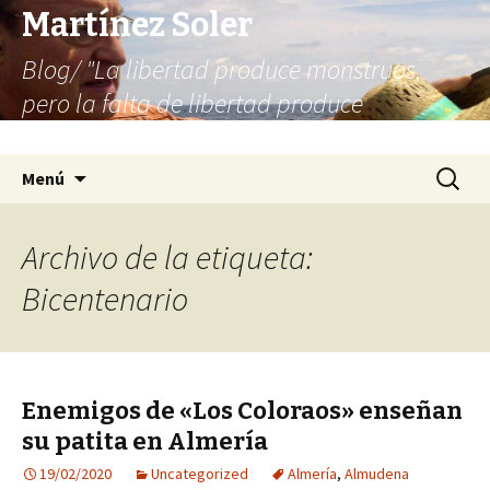
Martínez Soler
Blog/ "La libertad produce monstruos,
pero la falta de libertad produce
infinitamente más monstruos"
Saltar
Buscar:
Menú
al
contenido
Archivo de la etiqueta:
Bicentenario
Enemigos de «Los Coloraos» enseñan
su patita en Almería
19/02/2020
Uncategorized
Almería
,
Almudena