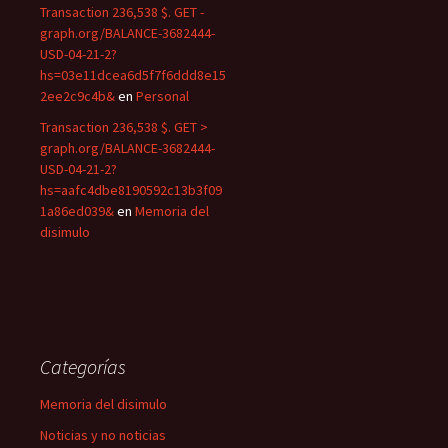
Transaction 236,538 $. GET -
graph.org/BALANCE-3682444-
USD-04-21-2?
hs=03e11dcea6d5f7f6ddd8e15
2ee2c9c4b&
en
Personal
Transaction 236,538 $. GET >
graph.org/BALANCE-3682444-
USD-04-21-2?
hs=aafc4dbe8190592c13b3f09
1a86ed039&
en
Memoria del
disimulo
Categorías
Memoria del disimulo
Noticias y no noticias