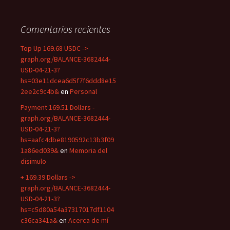
Comentarios recientes
Top Up 169.68 USDC ->
graph.org/BALANCE-3682444-
USD-04-21-3?
hs=03e11dcea6d5f7f6ddd8e15
2ee2c9c4b&
en
Personal
Payment 169.51 Dollars -
graph.org/BALANCE-3682444-
USD-04-21-3?
hs=aafc4dbe8190592c13b3f09
1a86ed039&
en
Memoria del
disimulo
+ 169.39 Dollars ->
graph.org/BALANCE-3682444-
USD-04-21-3?
hs=c5d80a54a37317017df1104
c36ca341a&
en
Acerca de mí