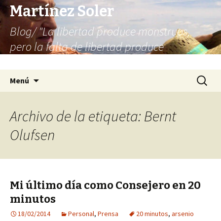
Martínez Soler
Blog/ "La libertad produce monstruos,
pero la falta de libertad produce
infinitamente más monstruos"
Saltar
Buscar:
Menú
al
contenido
Archivo de la etiqueta: Bernt
Olufsen
Mi último día como Consejero en 20
minutos
18/02/2014
Personal
,
Prensa
20 minutos
,
arsenio