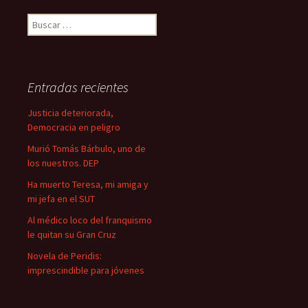
B
u
s
c
a
Entradas recientes
r
:
Justicia deteriorada,
Democracia en peligro
Murió Tomás Bárbulo, uno de
los nuestros. DEP
Ha muerto Teresa, mi amiga y
mi jefa en el SUT
Al médico loco del franquismo
le quitan su Gran Cruz
Novela de Peridis:
imprescindible para jóvenes