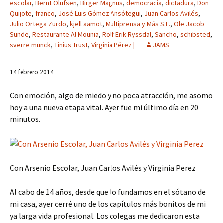
escolar
,
Bernt Olufsen
,
Birger Magnus
,
democracia
,
dictadura
,
Don
Quijote
,
franco
,
José Luis Gómez Ansótegui
,
Juan Carlos Avilés
,
Julio Ortega Zurdo
,
kjell aamot
,
Multiprensa y Más S.L.
,
Ole Jacob
Sunde
,
Restaurante Al Mounia
,
Rolf Erik Ryssdal
,
Sancho
,
schibsted
,
sverre munck
,
Tinius Trust
,
Virginia Pérez |
JAMS
14 febrero 2014
Con emoción, algo de miedo y no poca atracción, me asomo
hoy a una nueva etapa vital. Ayer fue mi último día en 20
minutos.
Con Arsenio Escolar, Juan Carlos Avilés y Virginia Perez
Al cabo de 14 años, desde que lo fundamos en el sótano de
mi casa, ayer cerré uno de los capítulos más bonitos de mi
ya larga vida profesional. Los colegas me dedicaron esta