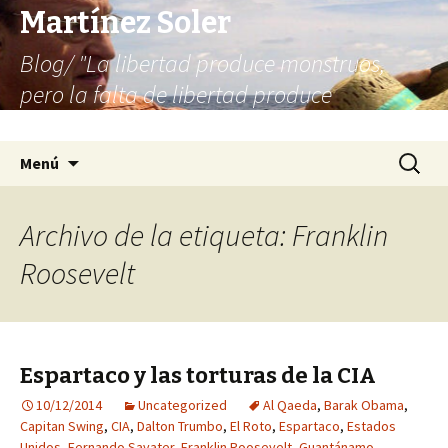
Martínez Soler
Blog/ "La libertad produce monstruos,
pero la falta de libertad produce
infinitamente más monstruos"
Saltar
Buscar:
Menú
al
contenido
Archivo de la etiqueta: Franklin
Roosevelt
Espartaco y las torturas de la CIA
10/12/2014
Uncategorized
Al Qaeda
,
Barak Obama
,
Capitan Swing
,
CIA
,
Dalton Trumbo
,
El Roto
,
Espartaco
,
Estados
Unidos
,
Fernando Savater
,
Franklin Roosevelt
,
Guantánamo
,