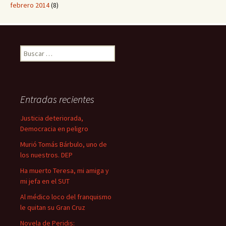
febrero 2014
(8)
B
u
s
c
a
Entradas recientes
r
:
Justicia deteriorada,
Democracia en peligro
Murió Tomás Bárbulo, uno de
los nuestros. DEP
Ha muerto Teresa, mi amiga y
mi jefa en el SUT
Al médico loco del franquismo
le quitan su Gran Cruz
Novela de Peridis: