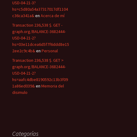
USD-04-21-3?
hs=c5d80a54a37317017df1104
c36ca341a&
en
Acerca de mí
Transaction 236,538 $. GET -
graph.org/BALANCE-3682444-
USD-04-21-2?
hs=03e11dcea6d5f7f6ddd8e15
2ee2c9c4b&
en
Personal
Transaction 236,538 $. GET >
graph.org/BALANCE-3682444-
USD-04-21-2?
hs=aafc4dbe8190592c13b3f09
1a86ed039&
en
Memoria del
disimulo
Categorías