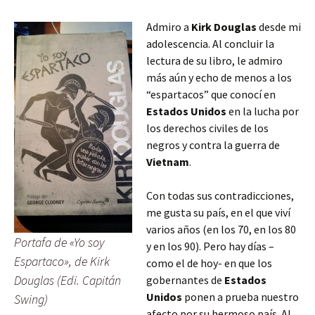
Admiro a
Kirk Douglas
desde mi
adolescencia. Al concluir la
lectura de su libro, le admiro
más aún y echo de menos a los
“espartacos” que conocí en
Estados Unidos
en la lucha por
los derechos civiles de los
negros y contra la guerra de
Vietnam
.
Con todas sus contradicciones,
me gusta su país, en el que viví
varios años (en los 70, en los 80
Portafa de «Yo soy
y en los 90). Pero hay días –
Espartaco», de Kirk
como el de hoy- en que los
Douglas (Edi. Capitán
gobernantes de
Estados
Unidos
ponen a prueba nuestro
Swing)
afecto por su hermoso país. Al