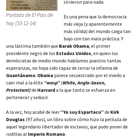
sirvieron para nada.
Portada de El Pais de
Es una pena que la democracia
hoy (10-12-14)
más vieja (y aparentemente
más sólida) del mundo caiga tan
bajo con tan mala práctica. Y
una lástima también que
Barak Obama
, el primer
presidente negro de los
Estados Unidos
, en quien los
demócratas de medio mundo habíamos puestos tantas
esperanzas, no haya sido capaz de cerrar la infamia de
Guantánamo
.
Obama
parece secuestrado por el miedo a
caer mal a la élite
“wasp”
(
White, Anglo-Saxon,
Protestant)
de
Harvard
a la que tanto se esfuerza en
pertenecer y seducir.
A la vez, hoy acabé de leer
“Yo soy Espartaco”
de
Kirk
Douglas
(97 años), un libro sobre cómo hizo la película de
aquel legendario libertador de esclavos, que pudo poner de
rodillas al
Imperio Romano
.