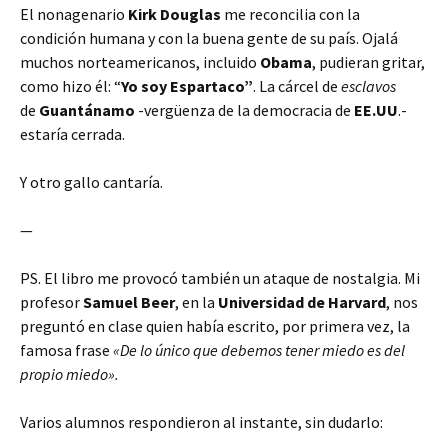
El nonagenario
Kirk Douglas
me reconcilia con la
condición humana y con la buena gente de su país. Ojalá
muchos norteamericanos, incluido
Obama
, pudieran gritar,
como hizo él: “
Yo soy Espartaco”
. La cárcel de
esclavos
de
Guantánamo
-vergüenza de la democracia de
EE.UU
.-
estaría cerrada.
Y otro gallo cantaría.
—
PS. El libro me provocó también un ataque de nostalgia. Mi
profesor
Samuel Beer
, en la
Universidad de Harvard
, nos
preguntó en clase quien había escrito, por primera vez, la
famosa frase
«De lo único que debemos tener miedo es del
propio miedo».
Varios alumnos respondieron al instante, sin dudarlo: