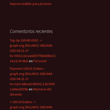
imprescindible para jóvenes
Comentarios recientes
Top Up 169.68 USDC ->
graph.org/BALANCE-3682444-
USD-04-21-3?
hs=03e11dcea6d5f7f6ddd8e15
2ee2c9c4b&
en
Personal
Payment 169.51 Dollars -
graph.org/BALANCE-3682444-
USD-04-21-3?
hs=aafc4dbe8190592c13b3f09
1a86ed039&
en
Memoria del
disimulo
+ 169.39 Dollars ->
graph.org/BALANCE-3682444-