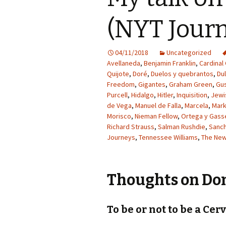
(NYT Jour
04/11/2018
Uncategorized
Avellaneda
,
Benjamin Franklin
,
Cardinal
Quijote
,
Doré
,
Duelos y quebrantos
,
Du
Freedom
,
Gigantes
,
Graham Green
,
Gus
Purcell
,
Hidalgo
,
Hitler
,
Inquisition
,
Jewi
de Vega
,
Manuel de Falla
,
Marcela
,
Mark
Morisco
,
Nieman Fellow
,
Ortega y Gass
Richard Strauss
,
Salman Rushdie
,
Sanc
Journeys
,
Tennessee Williams
,
The New
Thoughts on Don
To be or not to be a Cer