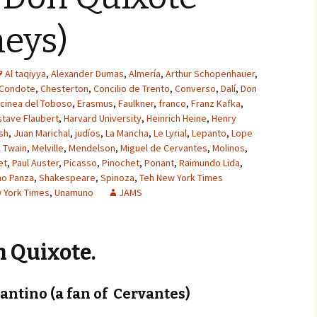
neys)
Al taqiyya
,
Alexander Dumas
,
Almería
,
Arthur Schopenhauer
,
 Condote
,
Chesterton
,
Concilio de Trento
,
Converso
,
Dalí
,
Don
lcinea del Toboso
,
Erasmus
,
Faulkner
,
franco
,
Franz Kafka
,
tave Flaubert
,
Harvard University
,
Heinrich Heine
,
Henry
sh
,
Juan Marichal
,
judíos
,
La Mancha
,
Le Lyrial
,
Lepanto
,
Lope
 Twain
,
Melville
,
Mendelson
,
Miguel de Cervantes
,
Molinos
,
et
,
Paul Auster
,
Picasso
,
Pinochet
,
Ponant
,
Raimundo Lida
,
ho Panza
,
Shakespeare
,
Spinoza
,
Teh New York Times
 York Times
,
Unamuno
JAMS
 Quixote.
vantino (a fan of Cervantes)