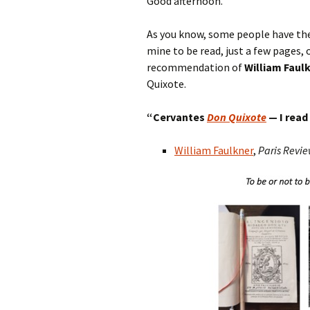
Good afternoon.
As you know, some people have the
mine to be read, just a few pages,
recommendation of
William Faul
Quixote.
“
Cervantes
Don Quixote
— I read
William Faulkner
,
Paris Revi