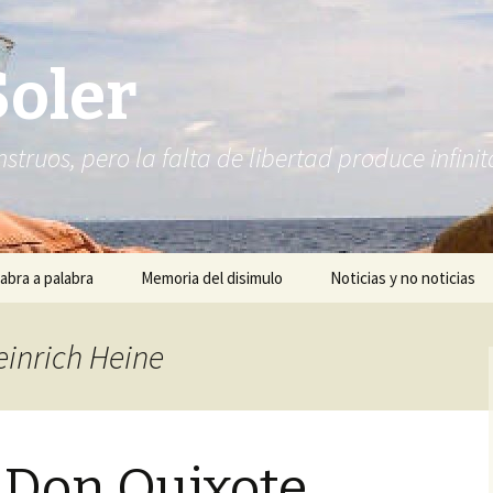
Soler
struos, pero la falta de libertad produce infi
abra a palabra
Memoria del disimulo
Noticias y no noticias
einrich Heine
 Don Quixote