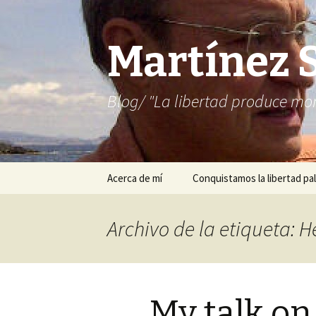
Martínez 
Blog/ "La libertad produce mon
Saltar
Acerca de mí
Conquistamos la libertad pal
al
contenido
Archivo de la etiqueta: H
My talk on