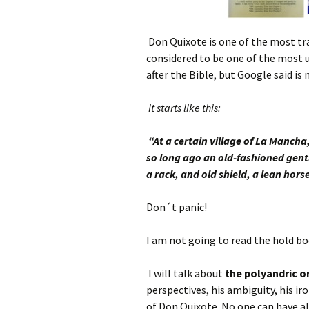
Don Quixote is one of the most tra
considered to be one of the most u
after the Bible, but Google said is
It starts like this:
“At a certain village of La Mancha
so long ago an old-fashioned gent
a rack, and old shield, a lean hor
Don´t panic!
I am not going to read the hold book.
I will talk about
the polyandric or
perspectives, his ambiguity, his ir
of Don Quixote. No one can have all