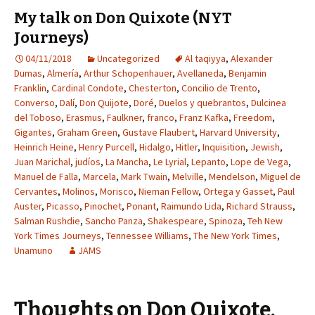
My talk on Don Quixote (NYT
Journeys)
04/11/2018
Uncategorized
Al taqiyya
,
Alexander
Dumas
,
Almería
,
Arthur Schopenhauer
,
Avellaneda
,
Benjamin
Franklin
,
Cardinal Condote
,
Chesterton
,
Concilio de Trento
,
Converso
,
Dalí
,
Don Quijote
,
Doré
,
Duelos y quebrantos
,
Dulcinea
del Toboso
,
Erasmus
,
Faulkner
,
franco
,
Franz Kafka
,
Freedom
,
Gigantes
,
Graham Green
,
Gustave Flaubert
,
Harvard University
,
Heinrich Heine
,
Henry Purcell
,
Hidalgo
,
Hitler
,
Inquisition
,
Jewish
,
Juan Marichal
,
judíos
,
La Mancha
,
Le Lyrial
,
Lepanto
,
Lope de Vega
,
Manuel de Falla
,
Marcela
,
Mark Twain
,
Melville
,
Mendelson
,
Miguel de
Cervantes
,
Molinos
,
Morisco
,
Nieman Fellow
,
Ortega y Gasset
,
Paul
Auster
,
Picasso
,
Pinochet
,
Ponant
,
Raimundo Lida
,
Richard Strauss
,
Salman Rushdie
,
Sancho Panza
,
Shakespeare
,
Spinoza
,
Teh New
York Times Journeys
,
Tennessee Williams
,
The New York Times
,
Unamuno
JAMS
Thoughts on Don Quixote.