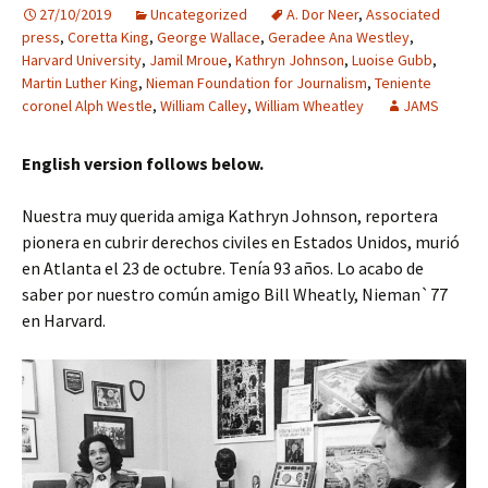
27/10/2019
Uncategorized
A. Dor Neer
,
Associated
press
,
Coretta King
,
George Wallace
,
Geradee Ana Westley
,
Harvard University
,
Jamil Mroue
,
Kathryn Johnson
,
Luoise Gubb
,
Martin Luther King
,
Nieman Foundation for Journalism
,
Teniente
coronel Alph Westle
,
William Calley
,
William Wheatley
JAMS
English version follows below.
Nuestra muy querida amiga Kathryn Johnson, reportera
pionera en cubrir derechos civiles en Estados Unidos, murió
en Atlanta el 23 de octubre. Tenía 93 años. Lo acabo de
saber por nuestro común amigo Bill Wheatly, Nieman`77
en Harvard.