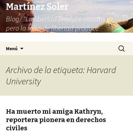
Martínez Soler
Blog/ "La libertad produce monstruos,
pero la falta de libertad produce
infinitamente más monstruos"
Saltar
Buscar:
Menú
al
contenido
Archivo de la etiqueta: Harvard
University
Ha muerto mi amiga Kathryn,
reportera pionera en derechos
civiles