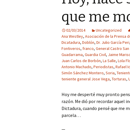
que me m
02/03/2014
Uncategorized
Ana Westley
,
Asociación de la Prensa 
Dicatadura
,
Doblón
,
Dr. Julio García Peri
Fontiveros
,
franco
,
General Castro San 
Guadarrama
,
Guardia Civil
,
Jaime Maris
Juan Carlos de Borbón
,
La Salle
,
Lola Fl
Antonio Machado
,
Periodistas
,
Rafael I
Simón Sánchez Montero
,
Soria
,
Tenient
teniente general Jose Vega
,
Torturas
,
Hoy me desperté muy pronto pensa
razón. Me dió por recordar aquel ino
Dictadura, cuando pensé que me mo
parcela…
—