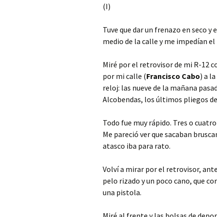
(I)
Tuve que dar un frenazo en seco y 
medio de la calle y me impedían el 
Miré por el retrovisor de mi R-12 c
por mi calle (
Francisco Cabo
) a l
reloj: las nueve de la mañana pasad
Alcobendas, los últimos pliegos d
Todo fue muy rápido. Tres o cuatro
Me pareció ver que sacaban brus
atasco iba para rato.
Volví a mirar por el retrovisor, an
pelo rizado y un poco cano, que c
una pistola.
Miré al frente y las bolsas de dep