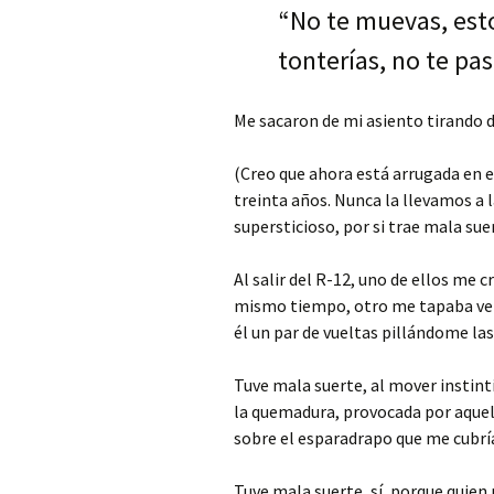
“No te muevas, esto
tonterías, no te pas
Me sacaron de mi asiento tirando 
(Creo que ahora está arrugada en e
treinta años. Nunca la llevamos a l
supersticioso, por si trae mala suer
Al salir del R-12, uno de ellos me 
mismo tiempo, otro me tapaba vel
él un par de vueltas pillándome las
Tuve mala suerte, al mover instint
la quemadura, provocada por aquel 
sobre el esparadrapo que me cubría
Tuve mala suerte, sí, porque quien