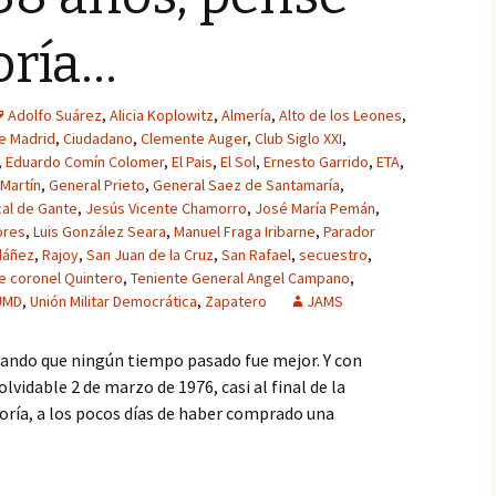
oría…
Adolfo Suárez
,
Alicia Koplowitz
,
Almería
,
Alto de los Leones
,
de Madrid
,
Ciudadano
,
Clemente Auger
,
Club Siglo XXI
,
,
Eduardo Comín Colomer
,
El Pais
,
El Sol
,
Ernesto Garrido
,
ETA
,
Martín
,
General Prieto
,
General Saez de Santamaría
,
cal de Gante
,
Jesús Vicente Chamorro
,
José María Pemán
,
ores
,
Luis González Seara
,
Manuel Fraga Iribarne
,
Parador
dáñez
,
Rajoy
,
San Juan de la Cruz
,
San Rafael
,
secuestro
,
e coronel Quintero
,
Teniente General Angel Campano
,
UMD
,
Unión Militar Democrática
,
Zapatero
JAMS
ndo que ningún tiempo pasado fue mejor. Y con
lvidable 2 de marzo de 1976, casi al final de la
ría, a los pocos días de haber comprado una