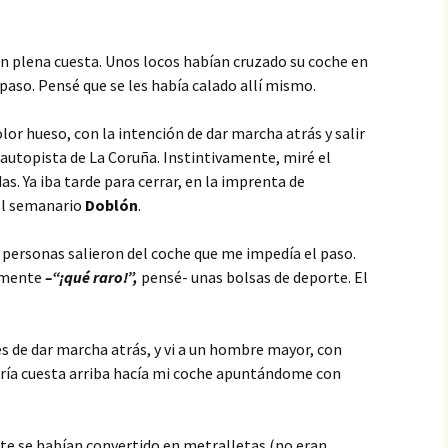
en plena cuesta. Unos locos habían cruzado su coche en
paso. Pensé que se les había calado allí mismo.
olor hueso, con la intención de dar marcha atrás y salir
a autopista de La Coruña. Instintivamente, miré el
as. Ya iba tarde para cerrar, en la imprenta de
el semanario
Doblón
.
 personas salieron del coche que me impedía el paso.
camente
–“¡qué raro!”,
pensé- unas bolsas de deporte. El
tes de dar marcha atrás, y vi a un hombre mayor, con
orría cuesta arriba hacía mi coche apuntándome con
orte se habían convertido en metralletas (no eran