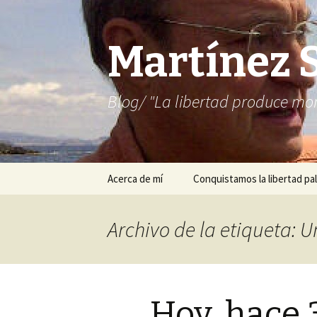
Martínez 
Blog/ "La libertad produce mon
Saltar
Acerca de mí
Conquistamos la libertad pal
al
contenido
Archivo de la etiqueta: 
Hoy, hace 