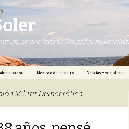
Soler
struos, pero la falta de libertad produce infi
abra a palabra
Memoria del disimulo
Noticias y no noticias
Unión Militar Democrática
38 años, pensé