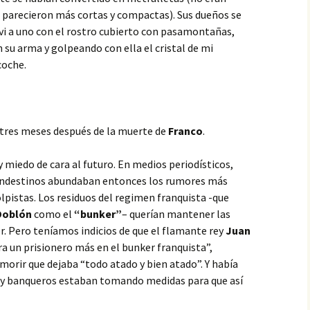
e parecieron más cortas y compactas). Sus dueños se
o vi a uno con el rostro cubierto con pasamontañas,
su arma y golpeando con ella el cristal de mi
coche.
 tres meses después de la muerte de
Franco
.
 miedo de cara al futuro. En medios periodísticos,
 clandestinos abundaban entonces los rumores más
pistas. Los residuos del regimen franquista -que
Doblón
como el
“bunker”
– querían mantener las
or. Pero teníamos indicios de que el flamante rey
Juan
ra un prisionero más en el bunker franquista”,
morir que dejaba “todo atado y bien atado”. Y había
 y banqueros estaban tomando medidas para que así