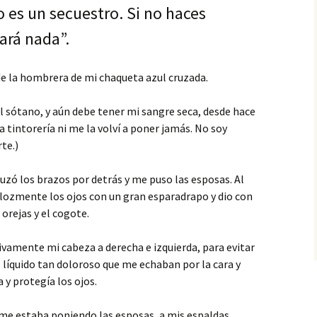
 es un secuestro. Si no haces
ará nada”.
de la hombrera de mi chaqueta azul cruzada.
l sótano, y aún debe tener mi sangre seca, desde hace
a tintorería ni me la volví a poner jamás. No soy
te.)
cruzó los brazos por detrás y me puso las esposas. Al
ozmente los ojos con un gran esparadrapo y dio con
 orejas y el cogote.
ivamente mi cabeza a derecha e izquierda, para evitar
líquido tan doloroso que me echaban por la cara y
 y protegía los ojos.
 me estaba poniendo las esposas, a mis espaldas,