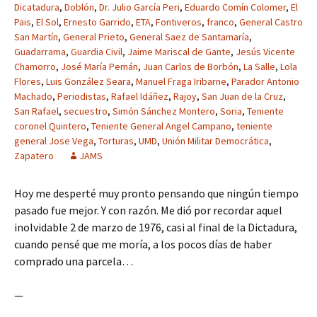
Dicatadura
,
Doblón
,
Dr. Julio García Peri
,
Eduardo Comín Colomer
,
El
Pais
,
El Sol
,
Ernesto Garrido
,
ETA
,
Fontiveros
,
franco
,
General Castro
San Martín
,
General Prieto
,
General Saez de Santamaría
,
Guadarrama
,
Guardia Civil
,
Jaime Mariscal de Gante
,
Jesús Vicente
Chamorro
,
José María Pemán
,
Juan Carlos de Borbón
,
La Salle
,
Lola
Flores
,
Luis González Seara
,
Manuel Fraga Iribarne
,
Parador Antonio
Machado
,
Periodistas
,
Rafael Idáñez
,
Rajoy
,
San Juan de la Cruz
,
San Rafael
,
secuestro
,
Simón Sánchez Montero
,
Soria
,
Teniente
coronel Quintero
,
Teniente General Angel Campano
,
teniente
general Jose Vega
,
Torturas
,
UMD
,
Unión Militar Democrática
,
Zapatero
JAMS
Hoy me desperté muy pronto pensando que ningún tiempo
pasado fue mejor. Y con razón. Me dió por recordar aquel
inolvidable 2 de marzo de 1976, casi al final de la Dictadura,
cuando pensé que me moría, a los pocos días de haber
comprado una parcela…
—