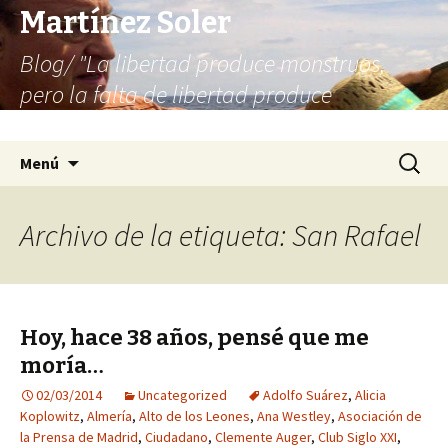
Martínez Soler
Blog/ "La libertad produce monstruos,
pero la falta de libertad produce
infinitamente más monstruos"
Saltar
Buscar:
Menú
al
contenido
Archivo de la etiqueta: San Rafael
Hoy, hace 38 años, pensé que me
moría…
02/03/2014
Uncategorized
Adolfo Suárez
,
Alicia
Koplowitz
,
Almería
,
Alto de los Leones
,
Ana Westley
,
Asociación de
la Prensa de Madrid
,
Ciudadano
,
Clemente Auger
,
Club Siglo XXI
,