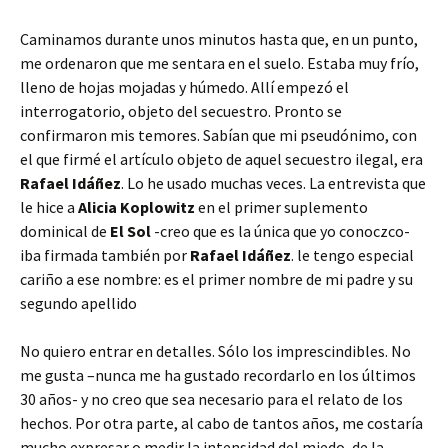
Caminamos durante unos minutos hasta que, en un punto,
me ordenaron que me sentara en el suelo. Estaba muy frío,
lleno de hojas mojadas y húmedo. Allí empezó el
interrogatorio, objeto del secuestro. Pronto se
confirmaron mis temores. Sabían que mi pseudónimo, con
el que firmé el artículo objeto de aquel secuestro ilegal, era
Rafael Idáñez
. Lo he usado muchas veces. La entrevista que
le hice a
Alicia Koplowitz
en el primer suplemento
dominical de
El Sol
-creo que es la única que yo conoczco-
iba firmada también por
Rafael Idáñez
. le tengo especial
cariño a ese nombre: es el primer nombre de mi padre y su
segundo apellido
No quiero entrar en detalles. Sólo los imprescindibles. No
me gusta –nunca me ha gustado recordarlo en los últimos
30 años- y no creo que sea necesario para el relato de los
hechos. Por otra parte, al cabo de tantos años, me costaría
mucho expresar o medir la intensidad del miedo, de la