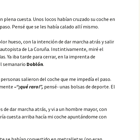
en plena cuesta. Unos locos habían cruzado su coche en
paso. Pensé que se les había calado allí mismo.
olor hueso, con la intención de dar marcha atrás y salir
a autopista de La Coruña. Instintivamente, miré el
as. Ya iba tarde para cerrar, en la imprenta de
el semanario
Doblón
.
 personas salieron del coche que me impedía el paso.
camente
–“¡qué raro!”,
pensé- unas bolsas de deporte. El
tes de dar marcha atrás, y vi a un hombre mayor, con
orría cuesta arriba hacía mi coche apuntándome con
orte se habían convertido en metralletas (no eran