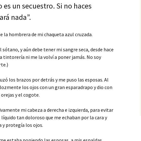
 es un secuestro. Si no haces
ará nada”.
de la hombrera de mi chaqueta azul cruzada.
l sótano, y aún debe tener mi sangre seca, desde hace
a tintorería ni me la volví a poner jamás. No soy
te.)
cruzó los brazos por detrás y me puso las esposas. Al
ozmente los ojos con un gran esparadrapo y dio con
 orejas y el cogote.
ivamente mi cabeza a derecha e izquierda, para evitar
líquido tan doloroso que me echaban por la cara y
 y protegía los ojos.
 me estaba poniendo las esposas, a mis espaldas,