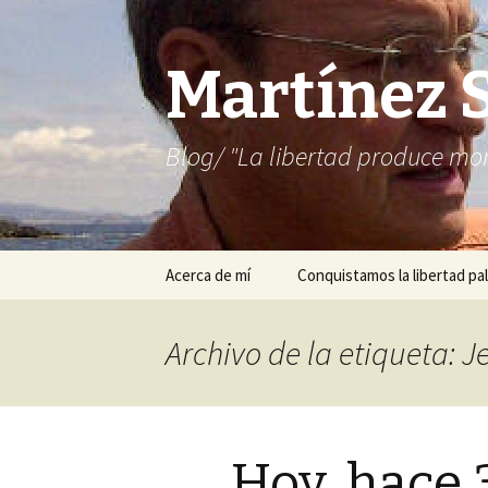
Martínez 
Blog/ "La libertad produce mon
Saltar
Acerca de mí
Conquistamos la libertad pal
al
contenido
Archivo de la etiqueta: 
Hoy, hace 