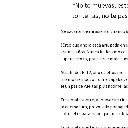
“No te muevas, esto
tonterías, no te pas
Me sacaron de mi asiento tirando 
(Creo que ahora está arrugada en e
treinta años. Nunca la llevamos a l
supersticioso, por si trae mala suer
Al salir del R-12, uno de ellos me 
mismo tiempo, otro me tapaba vel
él un par de vueltas pillándome las
Tuve mala suerte, al mover instint
la quemadura, provocada por aquel 
sobre el esparadrapo que me cubría
Tuve mala suerte, sí, porque quien