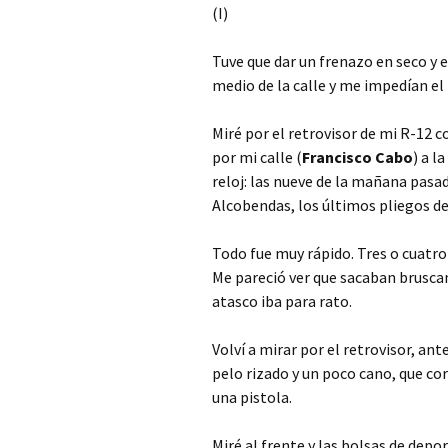
(I)
Tuve que dar un frenazo en seco y 
medio de la calle y me impedían el 
Miré por el retrovisor de mi R-12 c
por mi calle (
Francisco Cabo
) a l
reloj: las nueve de la mañana pasad
Alcobendas, los últimos pliegos d
Todo fue muy rápido. Tres o cuatro
Me pareció ver que sacaban brus
atasco iba para rato.
Volví a mirar por el retrovisor, an
pelo rizado y un poco cano, que c
una pistola.
Miré al frente y las bolsas de dep