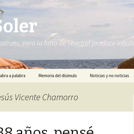
Soler
struos, pero la falta de libertad produce infi
abra a palabra
Memoria del disimulo
Noticias y no noticias
Jesús Vicente Chamorro
38 años, pensé