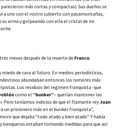
e parecieron más cortas y compactas). Sus dueños se
o vi a uno con el rostro cubierto con pasamontañas,
su arma y golpeando con ella el cristal de mi
coche.
 tres meses después de la muerte de
Franco
.
 miedo de cara al futuro. En medios periodísticos,
 clandestinos abundaban entonces los rumores más
pistas. Los residuos del regimen franquista -que
Doblón
como el
“bunker”
– querían mantener las
or. Pero teníamos indicios de que el flamante rey
Juan
ra un prisionero más en el bunker franquista”,
morir que dejaba “todo atado y bien atado”. Y había
 y banqueros estaban tomando medidas para que así