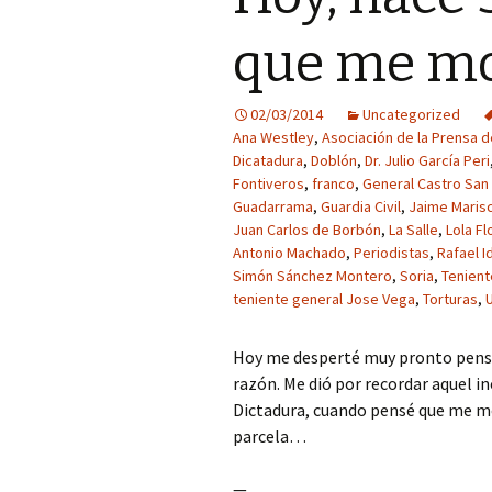
que me m
02/03/2014
Uncategorized
Ana Westley
,
Asociación de la Prensa 
Dicatadura
,
Doblón
,
Dr. Julio García Peri
Fontiveros
,
franco
,
General Castro San 
Guadarrama
,
Guardia Civil
,
Jaime Maris
Juan Carlos de Borbón
,
La Salle
,
Lola Fl
Antonio Machado
,
Periodistas
,
Rafael I
Simón Sánchez Montero
,
Soria
,
Tenient
teniente general Jose Vega
,
Torturas
,
Hoy me desperté muy pronto pensa
razón. Me dió por recordar aquel ino
Dictadura, cuando pensé que me mo
parcela…
—