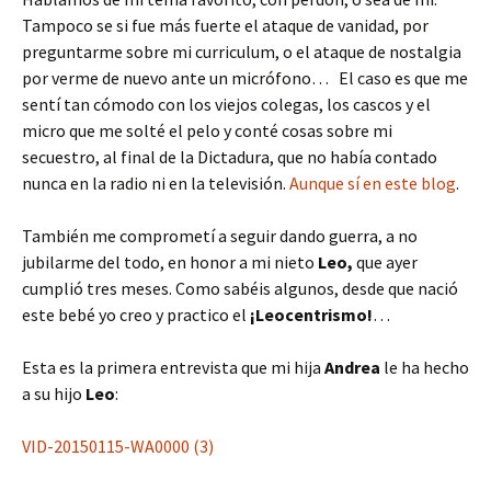
Tampoco se si fue más fuerte el ataque de vanidad, por
preguntarme sobre mi curriculum, o el ataque de nostalgia
por verme de nuevo ante un micrófono… El caso es que me
sentí tan cómodo con los viejos colegas, los cascos y el
micro que me solté el pelo y conté cosas sobre mi
secuestro, al final de la Dictadura, que no había contado
nunca en la radio ni en la televisión.
Aunque sí en este blog
.
También me comprometí a seguir dando guerra, a no
jubilarme del todo, en honor a mi nieto
Leo,
que ayer
cumplió tres meses. Como sabéis algunos, desde que nació
este bebé yo creo y practico el
¡Leocentrismo!
…
Esta es la primera entrevista que mi hija
Andrea
le ha hecho
a su hijo
Leo
:
VID-20150115-WA0000 (3)