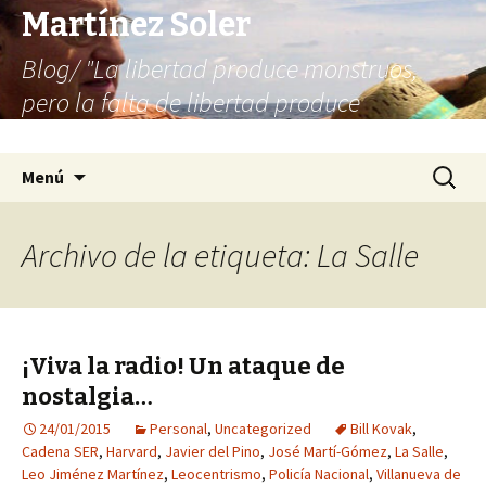
Martínez Soler
Blog/ "La libertad produce monstruos,
pero la falta de libertad produce
infinitamente más monstruos"
Saltar
Buscar:
Menú
al
contenido
Archivo de la etiqueta: La Salle
¡Viva la radio! Un ataque de
nostalgia…
24/01/2015
Personal
,
Uncategorized
Bill Kovak
,
Cadena SER
,
Harvard
,
Javier del Pino
,
José Martí-Gómez
,
La Salle
,
Leo Jiménez Martínez
,
Leocentrismo
,
Policía Nacional
,
Villanueva de