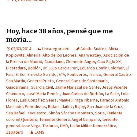
Hoy, hace 38 años, pensé que me
moría…
02/03/2014
Uncategorized
Adolfo Suárez
,
Alicia
Koplowitz
,
Almería
,
Alto de los Leones
,
Ana Westley
,
Asociación de
la Prensa de Madrid
,
Ciudadano
,
Clemente Auger
,
Club Siglo XXI
,
Dicatadura
,
Doblón
,
Dr. Julio García Peri
,
Eduardo Comín Colomer
,
El
Pais
,
El Sol
,
Ernesto Garrido
,
ETA
,
Fontiveros
,
franco
,
General Castro
San Martín
,
General Prieto
,
General Saez de Santamaría
,
Guadarrama
,
Guardia Civil
,
Jaime Mariscal de Gante
,
Jesús Vicente
Chamorro
,
José María Pemán
,
Juan Carlos de Borbón
,
La Salle
,
Lola
Flores
,
Luis González Seara
,
Manuel Fraga Iribarne
,
Parador Antonio
Machado
,
Periodistas
,
Rafael Idáñez
,
Rajoy
,
San Juan de la Cruz
,
San Rafael
,
secuestro
,
Simón Sánchez Montero
,
Soria
,
Teniente
coronel Quintero
,
Teniente General Angel Campano
,
teniente
general Jose Vega
,
Torturas
,
UMD
,
Unión Militar Democrática
,
Zapatero
JAMS