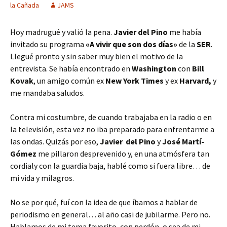
la Cañada
JAMS
Hoy madrugué y valió la pena.
Javier del Pino
me había
invitado su programa
«A vivir que son dos días»
de la
SER
.
Llegué pronto y sin saber muy bien el motivo de la
entrevista. Se había encontrado en
Washington
con
Bill
Kovak
, un amigo común ex
New York Times
y ex
Harvard,
y
me mandaba saludos.
Contra mi costumbre, de cuando trabajaba en la radio o en
la televisión, esta vez no iba preparado para enfrentarme a
las ondas. Quizás por eso,
Javier
del Pino
y
José Martí-
Gómez
me pillaron desprevenido y, en una atmósfera tan
cordialy con la guardia baja, hablé como si fuera libre… de
mi vida y milagros.
No se por qué, fuí con la idea de que íbamos a hablar de
periodismo en general… al año casi de jubilarme. Pero no.
Hablamos de mi tema favorito, con perdón, o sea de mi.