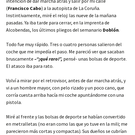
intención de dar marcha atrás y salir por mi calle
(
Francisco Cabo
) a la autopista de La Coruña.
Instintivamente, miré el reloj: las nueve de la mañana
pasadas. Ya iba tarde para cerrar, en la imprenta de
Alcobendas, los últimos pliegos del semanario
Doblón
.
Todo fue muy rápido. Tres o cuatro personas salieron del
coche que me impedía el paso. Me pareció ver que sacaban
bruscamente
–“¡qué raro!”,
pensé- unas bolsas de deporte.
El atasco iba para rato.
Volví a mirar por el retrovisor, antes de dar marcha atrás, y
vi a un hombre mayor, con pelo rizado y un poco cano, que
corría cuesta arriba hacía mi coche apuntándome con una
pistola.
Miré al frente y las bolsas de deporte se habían convertido
en metralletas (no eran como las que yo tuve en la mili; me
parecieron más cortas y compactas). Sus dueños se cubrían